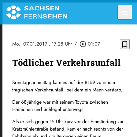
menu
bookmark_border
Mo., 07.01.2019
, 17:28 Uhr
/
play_circle_outline
01:07
Tödlicher Verkehrsunfall
Sonntagnachmittag kam es auf der B169 zu einem
tragischen Verkehrsunfall, bei dem ein Mann verstarb.
Der 68-Jährige war mit seinem Toyota zwischen
Hainichen und Schlegel unterwegs.
Als er sich gegen 15 Uhr kurz vor der Einmündung zur
Kratzmühlerstraße befand, kam er nach rechts von der
Fahrbahn ab und prallte gegen einen Baum.