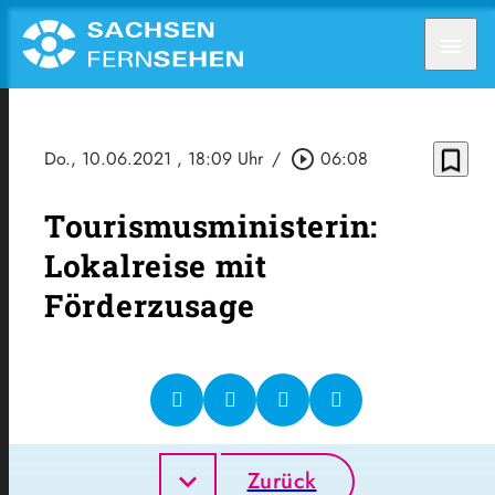
menu
bookmark_border
Do., 10.06.2021
, 18:09 Uhr
/
play_circle_outline
06:08
Tourismusministerin:
Lokalreise mit
Förderzusage
Zurück