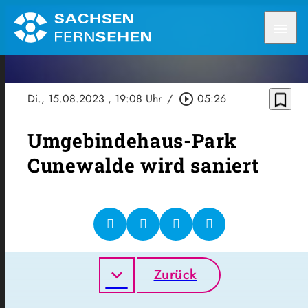
menu
bookmark_border
Di., 15.08.2023
, 19:08 Uhr
/
play_circle_outline
05:26
Umgebindehaus-Park
Cunewalde wird saniert
Zurück