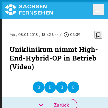
menu
bookmark_border
Mo., 08.01.2018
, 18:42 Uhr
/
play_circle_outline
03:39
Uniklinikum nimmt High-
End-Hybrid-OP in Betrieb
(Video)
Zurück