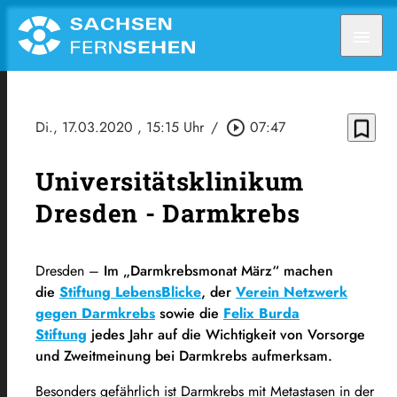
menu
bookmark_border
Di., 17.03.2020
, 15:15 Uhr
/
play_circle_outline
07:47
Universitätsklinikum
Dresden - Darmkrebs
Dresden –
Im „Darmkrebsmonat März“ machen
die
Stiftung LebensBlicke
, der
Verein Netzwerk
gegen Darmkrebs
sowie die
Felix Burda
Stiftung
jedes Jahr auf die Wichtigkeit von Vorsorge
und Zweitmeinung bei Darmkrebs aufmerksam.
Besonders gefährlich ist Darmkrebs mit Metastasen in der