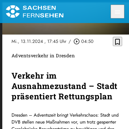
menu
bookmark_border
Mi., 13.11.2024
, 17:45 Uhr
/
play_circle_outline
04:50
Adventsverkehr in Dresden
Verkehr im
Ausnahmezustand – Stadt
präsentiert Rettungsplan
Dresden – Adventszeit bringt Verkehrschaos: Stadt und
DVB stellen neue Maßnahmen vor, um trotz gesperrter
Carolabrücke Besucherströme zu bewältigen und den