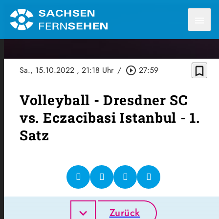
menu
bookmark_border
Sa., 15.10.2022
, 21:18 Uhr
/
play_circle_outline
27:59
Volleyball - Dresdner SC
vs. Eczacibasi Istanbul - 1.
Satz
Zurück