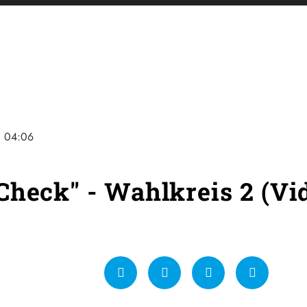
ne
04:06
Check" - Wahlkreis 2 (Vi