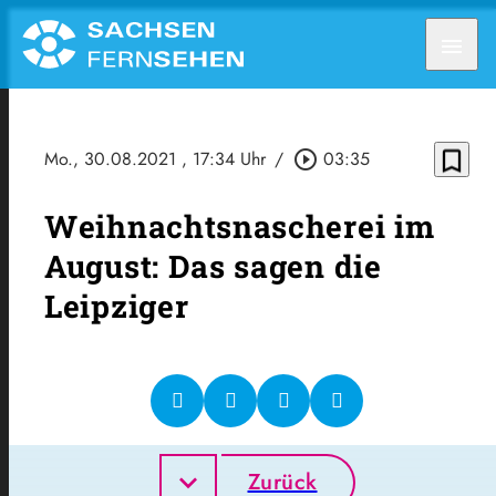
menu
bookmark_border
Mo., 30.08.2021
, 17:34 Uhr
/
play_circle_outline
03:35
Weihnachtsnascherei im
August: Das sagen die
Leipziger
Zurück