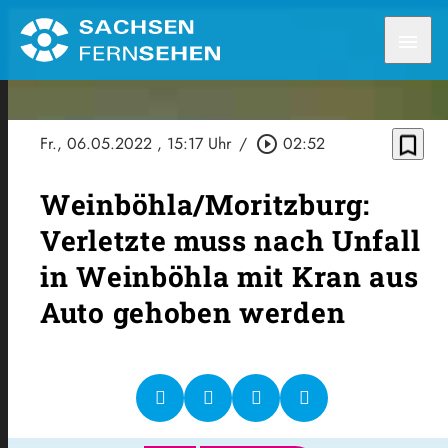
menu
bookmark_border
Fr., 06.05.2022
, 15:17 Uhr
/
play_circle_outline
02:52
Weinböhla/Moritzburg:
Verletzte muss nach Unfall
in Weinböhla mit Kran aus
Auto gehoben werden