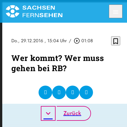
menu
bookmark_border
Do., 29.12.2016
, 15:04 Uhr
/
play_circle_outline
01:08
Wer kommt? Wer muss
gehen bei RB?
Zurück