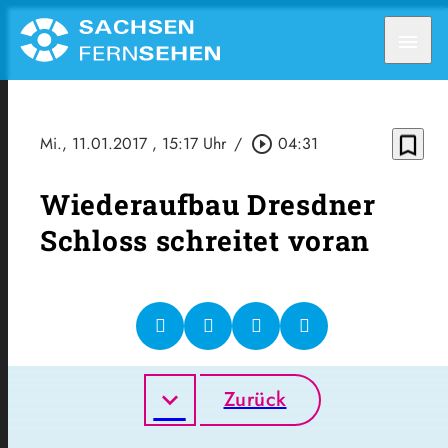
menu
bookmark_border
Mi., 11.01.2017
, 15:17 Uhr
/
play_circle_outline
04:31
Wiederaufbau Dresdner
Schloss schreitet voran
Zurück