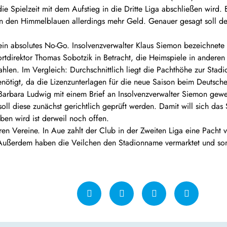
ie Spielzeit mit dem Aufstieg in die Dritte Liga abschließen wird. 
von den Himmelblauen allerdings mehr Geld. Genauer gesagt soll d
ein absolutes No-Go. Insolvenzverwalter Klaus Siemon bezeichnete
rtdirektor Thomas Sobotzik in Betracht, die Heimspiele in anderen
ahlen. Im Vergleich: Durchschnittlich liegt die Pachthöhe zur Stad
enötigt, da die Lizenzunterlagen für die neue Saison beim Deutsch
Barbara Ludwig mit einem Brief an Insolvenzverwalter Siemon gewe
soll diese zunächst gerichtlich geprüft werden. Damit will sich da
en wird ist derweil noch offen.
en Vereine. In Aue zahlt der Club in der Zweiten Liga eine Pacht
Außerdem haben die Veilchen den Stadionname vermarktet und somi