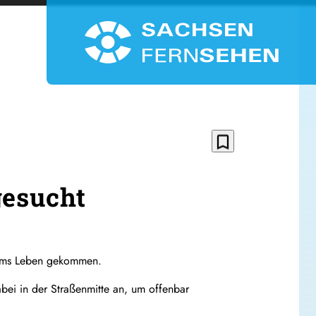
bookmark_border
gesucht
 ums Leben gekommen.
abei in der Straßenmitte an, um offenbar