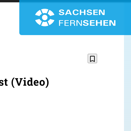
bookmark_border
st (Video)