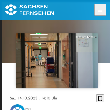
menu
Benedict Bartsch
bookmark_border
Sa., 14.10.2023
, 14:10 Uhr
VON