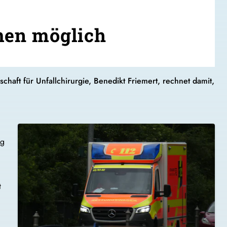
men möglich
haft für Unfallchirurgie, Benedikt Friemert, rechnet damit,
ig
t