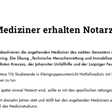
diziner erhalten Notarz
 absolvieren die angehenden Mediziner des siebten Semesters d
ining. Die Übung „Technische Menschenrettung und Immobilisat
oten Kreuzes, der Johanniter Unfallhilfe und der Leipziger Fe
s etwa 116 Studierende in Kleingruppenunterricht Notfallmedizin m
len zu tun.
päter einmal Notarzt wird, sollte er mit den spezifischen rettungsd
seit dreizehn Jahren statt und stößt bei den angehenden Mediziners a
il des Medizinstudiums.