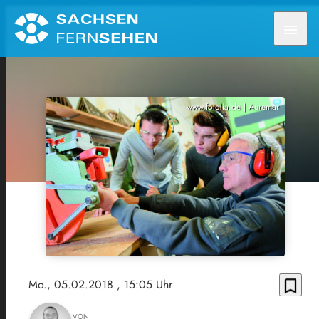
menu
www.fotolia.de | Auremar
bookmark_border
Mo., 05.02.2018
, 15:05 Uhr
VON