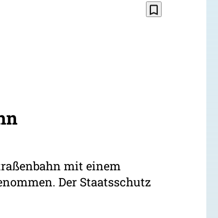
bookmark_border
hn
 Straßenbahn mit einem
genommen. Der Staatsschutz