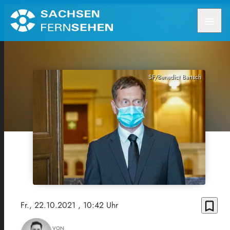
menu
SF/Benedict Bartsch
bookmark_border
Fr., 22.10.2021
, 10:42 Uhr
VON