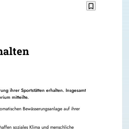
bookmark_border
halten
ng ihrer Sportstätten erhalten. Insgesamt
ium mitteilte.
utomatischen Bewässerungsanlage auf ihrer
chaffen soziales Klima und menschliche