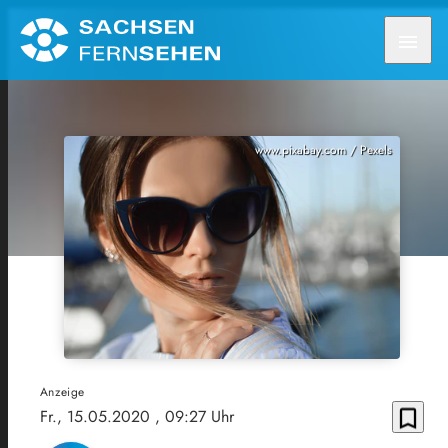
menu
www.pixabay.com / Pexels
Anzeige
bookmark_border
Fr., 15.05.2020
, 09:27 Uhr