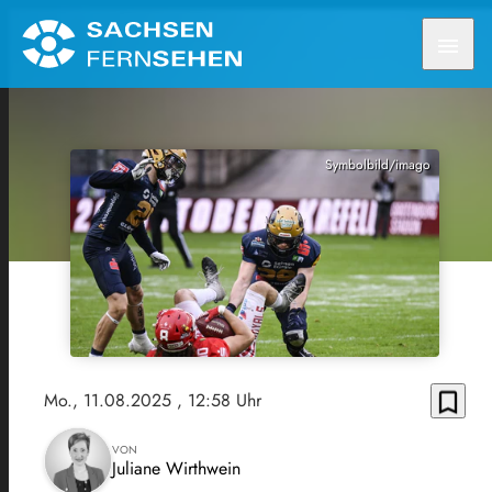
menu
Symbolbild/imago
bookmark_border
Mo., 11.08.2025
, 12:58 Uhr
VON
Juliane Wirthwein