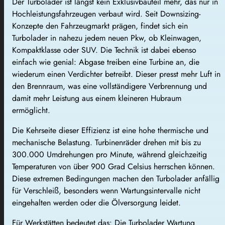
Der Turbolader ist längst kein Exklusivbauteil mehr, das nur in
Hochleistungsfahrzeugen verbaut wird. Seit Downsizing-
Konzepte den Fahrzeugmarkt prägen, findet sich ein
Turbolader in nahezu jedem neuen Pkw, ob Kleinwagen,
Kompaktklasse oder SUV. Die Technik ist dabei ebenso
einfach wie genial: Abgase treiben eine Turbine an, die
wiederum einen Verdichter betreibt. Dieser presst mehr Luft in
den Brennraum, was eine vollständigere Verbrennung und
damit mehr Leistung aus einem kleineren Hubraum
ermöglicht.
Die Kehrseite dieser Effizienz ist eine hohe thermische und
mechanische Belastung. Turbinenräder drehen mit bis zu
300.000 Umdrehungen pro Minute, während gleichzeitig
Temperaturen von über 900 Grad Celsius herrschen können.
Diese extremen Bedingungen machen den Turbolader anfällig
für Verschleiß, besonders wenn Wartungsintervalle nicht
eingehalten werden oder die Ölversorgung leidet.
Für Werkstätten bedeutet das: Die Turbolader Wartung