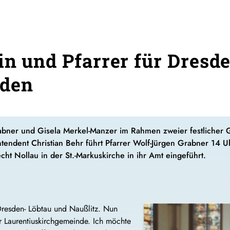
in und Pfarrer für Dresd
nden
ner und Gisela Merkel-Manzer im Rahmen zweier festlicher Go
endent Christian Behr führt Pfarrer Wolf-Jürgen Grabner 14 Uh
ht Nollau in der St.-Markuskirche in ihr Amt eingeführt.
 Dresden- Löbtau und Naußlitz. Nun
r Laurentiuskirchgemeinde. Ich möchte