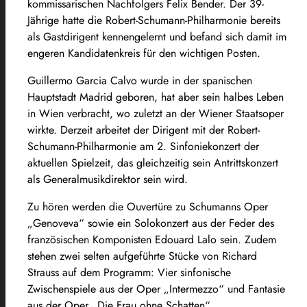
kommissarischen Nachfolgers Felix Bender. Der 39-
Jährige hatte die Robert-Schumann-Philharmonie bereits
als Gastdirigent kennengelernt und befand sich damit im
engeren Kandidatenkreis für den wichtigen Posten.
Guillermo Garcia Calvo wurde in der spanischen
Hauptstadt Madrid geboren, hat aber sein halbes Leben
in Wien verbracht, wo zuletzt an der Wiener Staatsoper
wirkte. Derzeit arbeitet der Dirigent mit der Robert-
Schumann-Philharmonie am 2. Sinfoniekonzert der
aktuellen Spielzeit, das gleichzeitig sein Antrittskonzert
als Generalmusikdirektor sein wird.
Zu hören werden die Ouvertüre zu Schumanns Oper
„Genoveva“ sowie ein Solokonzert aus der Feder des
französischen Komponisten Edouard Lalo sein. Zudem
stehen zwei selten aufgeführte Stücke von Richard
Strauss auf dem Programm: Vier sinfonische
Zwischenspiele aus der Oper „Intermezzo“ und Fantasie
aus der Oper „Die Frau ohne Schatten“.