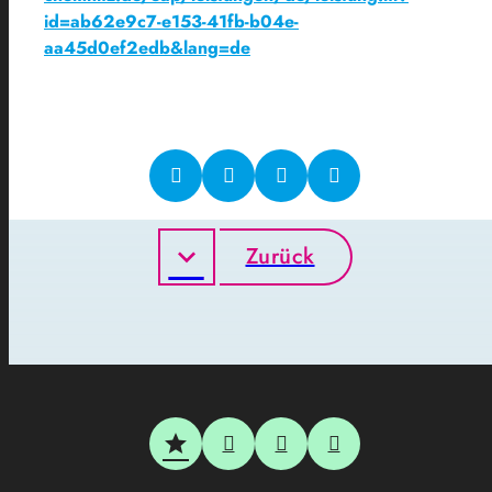
id=ab62e9c7-e153-41fb-b04e-
aa45d0ef2edb&lang=de
Zurück