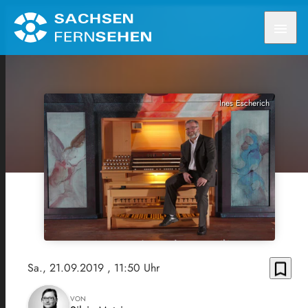
menu
Ines Escherich
bookmark_border
Sa., 21.09.2019
, 11:50 Uhr
VON