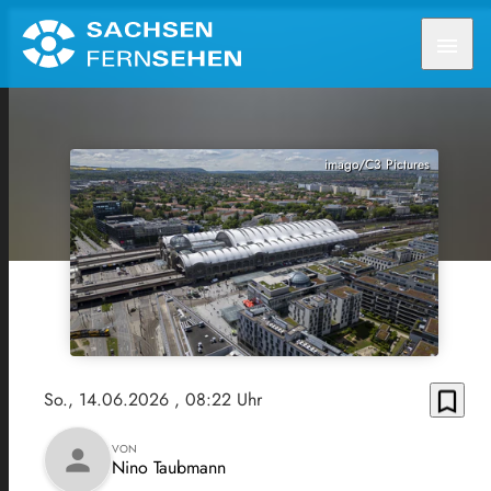
menu
imago/C3 Pictures
bookmark_border
So., 14.06.2026
, 08:22 Uhr
VON
person
Nino Taubmann