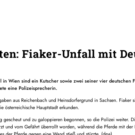
ten: Fiaker-Unfall mit D
ll in Wien sind ein Kutscher sowie zwei seiner vier deutschen 
ete eine Polizeisprecherin.
gaben aus Reichenbach und Heinsdorfergrund in Sachsen. Fiaker s
die österreichische Hauptstadt erkunden.
g gescheut und zu galoppieren begonnen, so die Polizei weiter. D
rzt und vom Gefährt überrollt worden, während die Pferde mit der 
es der Pferde gegen eine Wand stieß und stürzte. (dpa)