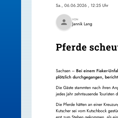
Sa., 06.06.2026
, 12:25 Uhr
VON
person
Jannik Lang
Pferde scheu
Sachsen –
Bei einem Fiaker-Unfa
plötzlich durchgegangen, bericht
Die Gäste stammten nach ihren An
jedes Jahr zehntausende Touristen 
Die Pferde hätten an einer Kreuzun
Kutscher sei vom Kutschbock gestü
erst zum Stehen gekommen, als ein