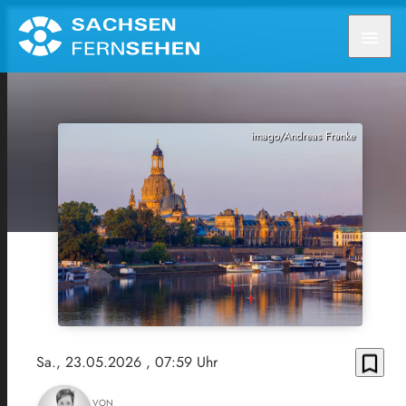
menu
imago/Andreas Franke
bookmark_border
Sa., 23.05.2026
, 07:59 Uhr
VON