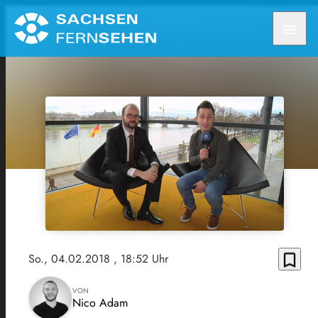
menu
bookmark_border
So., 04.02.2018
, 18:52 Uhr
VON
Nico Adam