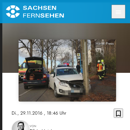
menu
Härtel Press
bookmark_border
Di., 29.11.2016
, 18:46 Uhr
VON