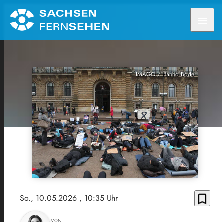
menu
IMAGO / Hanno Bode
bookmark_border
So., 10.05.2026
, 10:35 Uhr
VON