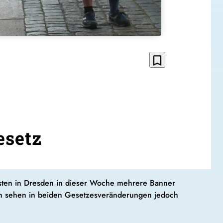
bookmark_border
esetz
isten in Dresden in dieser Woche mehrere Banner
ren sehen in beiden Gesetzesveränderungen jedoch