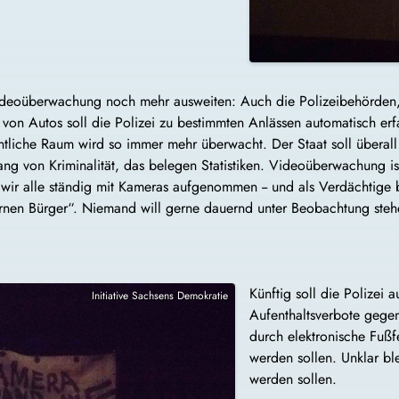
deoüberwachung noch mehr ausweiten: Auch die Polizeibehörden,
 von Autos soll die Polizei zu bestimmten Anlässen automatisch er
ntliche Raum wird so immer mehr überwacht. Der Staat soll übera
ng von Kriminalität, das belegen Statistiken. Videoüberwachung ist
wir alle ständig mit Kameras aufgenommen -- und als Verdächtige 
en Bürger“. Niemand will gerne dauernd unter Beobachtung stehe
Künftig soll die Polizei 
Initiative Sachsens Demokratie
Aufenthaltsverbote gege
durch elektronische Fußf
werden sollen. Unklar bl
werden sollen.