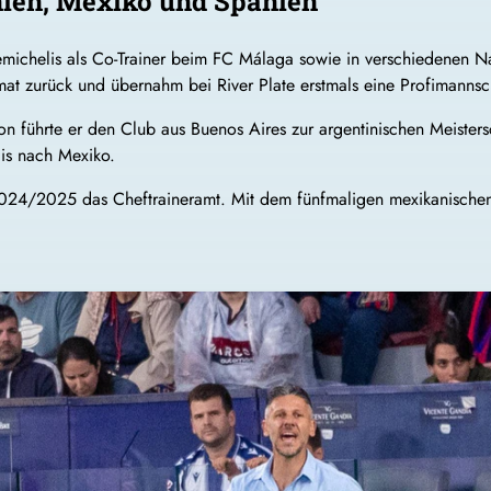
nien, Mexiko und Spanien
Demichelis als Co-Trainer beim FC Málaga sowie in verschiedene
at zurück und übernahm bei River Plate erstmals eine Profimannscha
aison führte er den Club aus Buenos Aires zur argentinischen Meist
lis nach Mexiko.
24/2025 das Cheftraineramt. Mit dem fünfmaligen mexikanischen Me