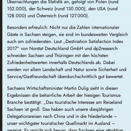
Übernachtungen die Statistik an, gefolgt von Polen (rund
152.000), der Schweiz (rund 130.000), den USA (rund
128.000) und Österreich (rund 127.000).
Besonders erfreulich: Nicht nur die Zahlen internationaler
Gäste in Sachsen steigen, sie sind im bundesweiten Vergleich
auch am zufriedensten. Laut „Destination Satisfaction Index
2017“ von Norstat Deutschland GmbH und dp2research
schneiden Sachsen und Thüringen mit den höchsten
Zufriedenheitswerten innerhalb Deutschlands ab. Dabei
werden vor allem Landschaft und Natur sowie Sicherheit und
Service/Gastfreundschaft überdurchschnittlich gut bewertet.
Sachsens Wirtschaftsminister Martin Dulig sieht in diesen
Ergebnissen die beharrliche Arbeit der hiesigen Tourismus-
Branche bestätigt: „Das touristische Interesse am Reiseland
Sachsen ist groß. Das haben auch unsere diesjährigen
Delegationsreisen nach China und in die Niederlande –
unser wichtigster touristischer Quellmarkt im Ausland –
gezeigt. Es spricht sich herum, dass Sachsen eine attraktive