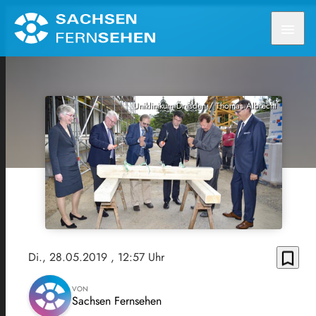
menu
Uniklinikum Dresden / Thomas Albrecht
bookmark_border
Di., 28.05.2019
, 12:57 Uhr
VON
Sachsen Fernsehen