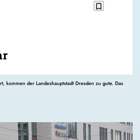
bookmark_border
hr
iert, kommen der Landeshauptstadt Dresden zu gute. Das