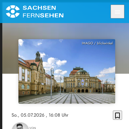
menu
IMAGO / blickwinkel
bookmark_border
So., 05.07.2026
, 16:08 Uhr
VON