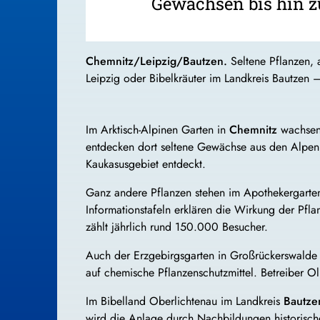
Gewächsen bis hin zu
Chemnitz/Leipzig/Bautzen.
Seltene Pflanzen, 
Leipzig oder Bibelkräuter im Landkreis Bautzen 
Im Arktisch-Alpinen Garten in
Chemnitz
wachsen 
entdecken dort seltene Gewächse aus den Alpen, 
Kaukasusgebiet entdeckt.
Ganz andere Pflanzen stehen im Apothekergart
Informationstafeln erklären die Wirkung der Pfla
zählt jährlich rund 150.000 Besucher.
Auch der Erzgebirgsgarten in Großrückerswalde be
auf chemische Pflanzenschutzmittel. Betreiber Ol
Im Bibelland Oberlichtenau im Landkreis
Bautze
wird die Anlage durch Nachbildungen historisch