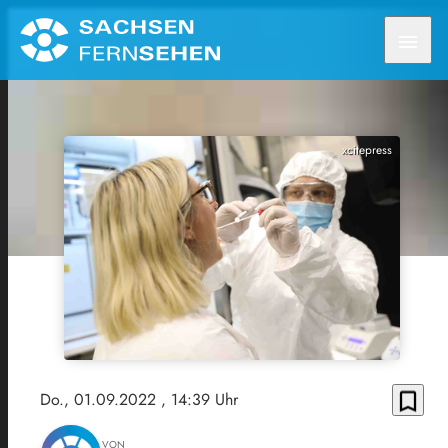
menu
xcitepress
bookmark_border
Do., 01.09.2022
, 14:39 Uhr
VON