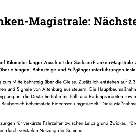
nken-Magistrale: Nächst
nf Kilometer langer Abschnitt der Sachsen-Franken-Magistrale
Oberleitungen, Bahnsteige und Fußgängerunterführungen insta
g zum Mittelbahnsteig über die Gleise. Zusätzlich entstehen auf 2
chen und Signale von Altenburg aus steuern. Die Hauptbaumaßnahm
ung beginnt die Deutsche Bahn mit Fäll- und Rodungsarbeiten sowie
m Baubereich beheimatete Eidechsen umgesiedelt. Diese Maßnahmen 
tzungen für verkürzte Fahrzeiten zwischen Leipzig und Zwickau, f
n durch verstärkte Nutzung der Schiene.