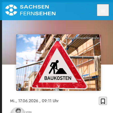
menu
imago/Bihlmayerfotografie
bookmark_border
Mi., 17.06.2026
, 09:11 Uhr
VON