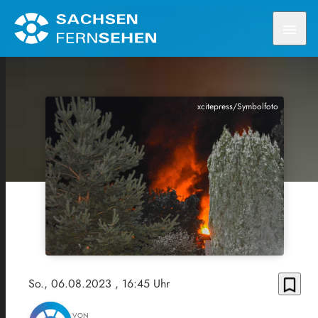
menu
xcitepress/Symbolfoto
bookmark_border
So., 06.08.2023
, 16:45 Uhr
VON