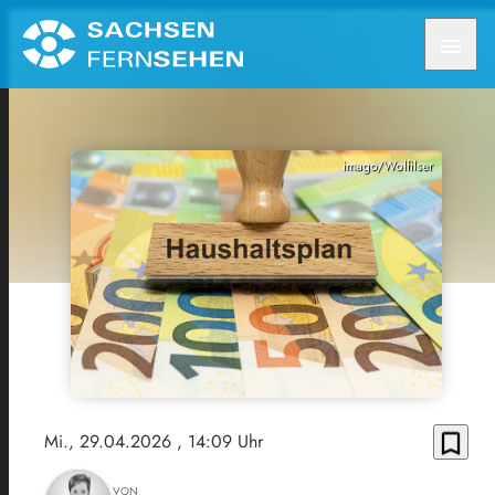
menu
imago/Wolfilser
bookmark_border
Mi., 29.04.2026
, 14:09 Uhr
VON