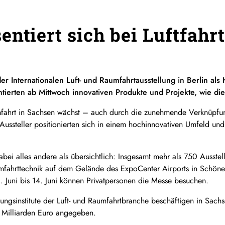
entiert sich bei Luftfahr
der Internationalen Luft- und Raumfahrtausstellung in Berlin al
tierten ab Mittwoch innovativen Produkte und Projekte, wie die
mfahrt in Sachsen wächst – auch durch die zunehmende Verknüpfu
Aussteller positionierten sich in einem hochinnovativen Umfeld 
abei alles andere als übersichtlich: Insgesamt mehr als 750 Ausste
mfahrttechnik auf dem Gelände des ExpoCenter Airports in Schönefe
 Juni bis 14. Juni können Privatpersonen die Messe besuchen.
gsinstitute der Luft- und Raumfahrtbranche beschäftigen in Sach
4 Milliarden Euro angegeben.