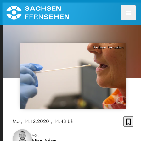
menu
Sachsen Fernsehen
bookmark_border
Mo., 14.12.2020
, 14:48 Uhr
VON
Nico Adam