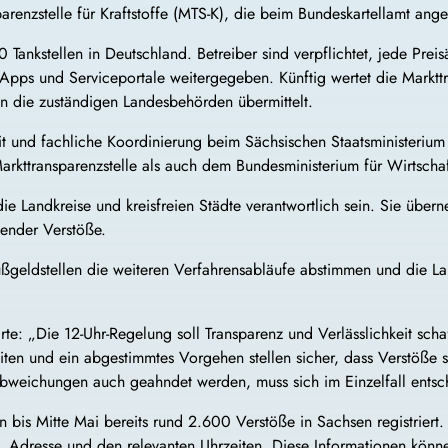
renzstelle für Kraftstoffe (MTS-K), die beim Bundeskartellamt anges
 Tankstellen in Deutschland. Betreiber sind verpflichtet, jede Pr
Apps und Serviceportale weitergegeben. Künftig wertet die Markttr
n die zuständigen Landesbehörden übermittelt.
keit und fachliche Koordinierung beim Sächsischen Staatsministeriu
arkttransparenzstelle als auch dem Bundesministerium für Wirtschaf
e Landkreise und kreisfreien Städte verantwortlich sein. Sie übe
ender Verstöße.
eldstellen die weiteren Verfahrensabläufe abstimmen und die Lan
lärte: „Die 12-Uhr-Regelung soll Transparenz und Verlässlichkeit sc
eiten und ein abgestimmtes Vorgehen stellen sicher, dass Verstöße 
n Abweichungen auch geahndet werden, muss sich im Einzelfall entsc
bis Mitte Mai bereits rund 2.600 Verstöße in Sachsen registriert.
e, Adresse und den relevanten Uhrzeiten. Diese Informationen kön