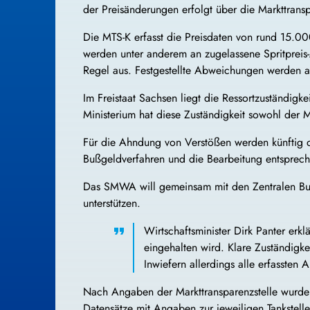
der Preisänderungen erfolgt über die Markttranspa
Die MTS-K erfasst die Preisdaten von rund 15.000
werden unter anderem an zugelassene Spritpreis-
Regel aus. Festgestellte Abweichungen werden a
Im Freistaat Sachsen liegt die Ressortzuständig
Ministerium hat diese Zuständigkeit sowohl der M
Für die Ahndung von Verstößen werden künftig di
Bußgeldverfahren und die Bearbeitung entsprech
Das SMWA will gemeinsam mit den Zentralen Bußg
unterstützen.
Wirtschaftsminister Dirk Panter erk
eingehalten wird. Klare Zuständigk
Inwiefern allerdings alle erfasste
Nach Angaben der Markttransparenzstelle wurden 
Datensätze mit Angaben zur jeweiligen Tankstell